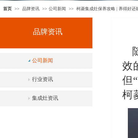
首页
>>
品牌资讯
>>
公司新闻
>>
柯菱集成灶保养攻略 | 养得好
品牌资讯
公司新闻
效
但
行业资讯
柯
集成灶资讯