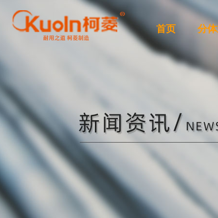
首页
分体