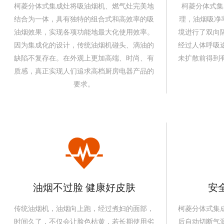
柯菱分体式集成灶将吸油烟机、燃气灶完美地
柯菱分体式集
结合为一体，具有独特的组合式和高效率的吸
理，油烟吸净率
油烟效果，实现各项功能地最大化使用效率。
境进行了双向
因为集成化的设计，传统油烟机碰头、滴油的
经过人体呼吸
缺陷不复存在。在外观上更加高端、时尚、有
未扩散前得到
质感，真正实现人们追求高档厨房电器产品的
要求。
油烟不过脸 健康好皮肤
安
传统油烟机，油烟向上跑，经过煮妇的面部，
柯菱分体式集
时间久了，不仅会让脸色枯黄，若长期使用劣
后自动切断气