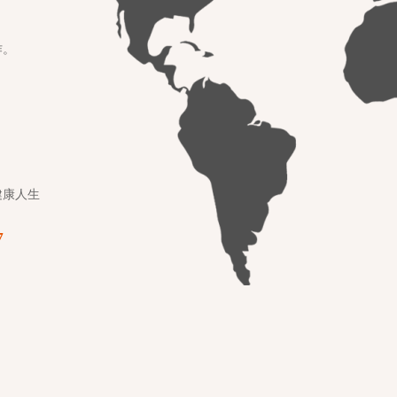
作。
健康人生
7